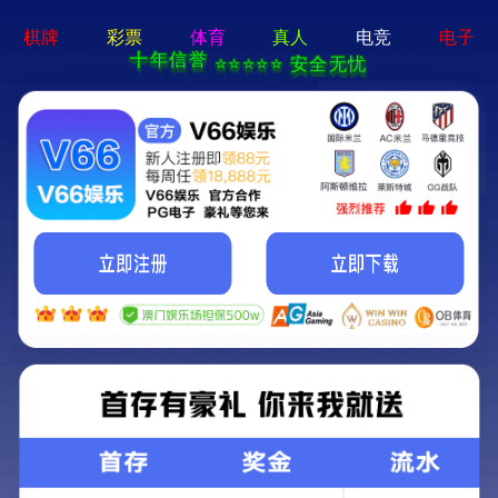
球赛下注平台app官网-免费下载
您的位置：
首页
>
产品中心
>
文件柜
文件柜
衣柜
公寓床/双层床
密集架
货架
书架