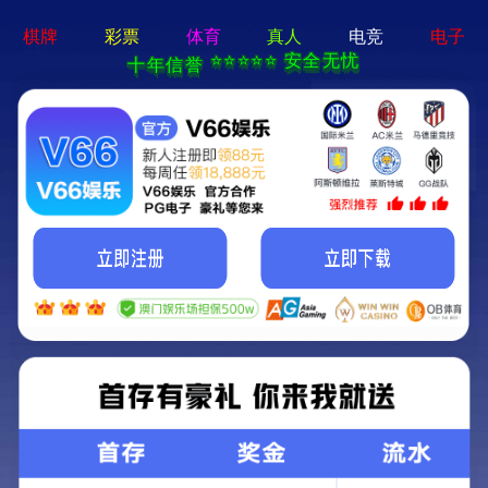
球赛下注平台app官网-免费下载
您的位置：
首页
>
产品中心
>
公寓床/双层床
文件柜
衣柜
公寓床/双层床
密集架
货架
书架