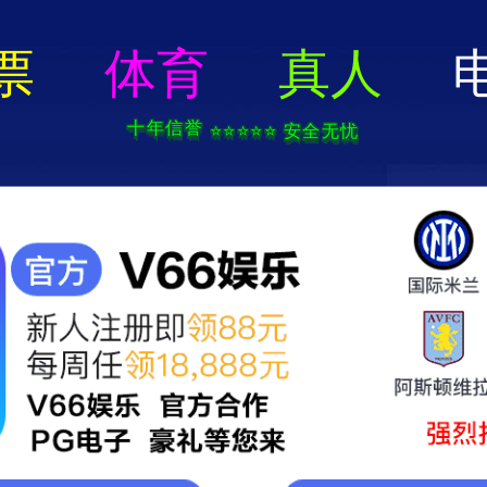
球赛下注平台app官网-免费下载
九都
九都资讯
产品中心
园区展示
合