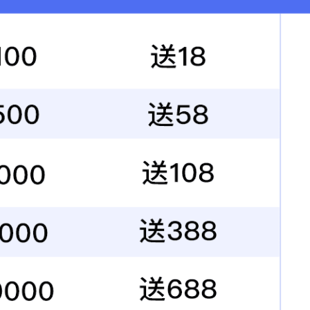
公寓双层床
密集架
玻更5C
九门5C衣柜