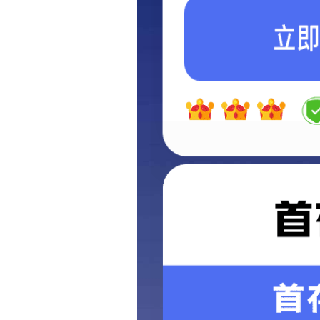
产品中心
文件柜
衣柜